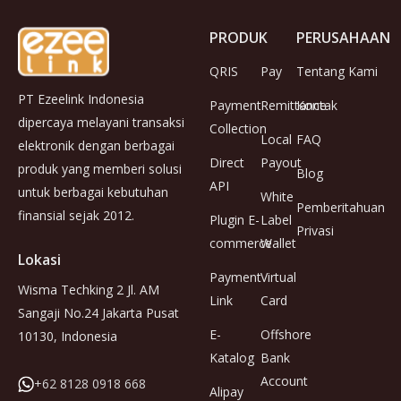
PRODUK
PERUSAHAAN
QRIS
Pay
Tentang Kami
PT Ezeelink Indonesia
Payment
Remittance
Kontak
dipercaya melayani transaksi
Collection
Local
FAQ
elektronik dengan berbagai
Direct
Payout
produk yang memberi solusi
Blog
API
untuk berbagai kebutuhan
White
Pemberitahuan
finansial sejak 2012.
Plugin E-
Label
Privasi
commerce
Wallet
Lokasi
Payment
Virtual
Wisma Techking 2 Jl. AM
Link
Card
Sangaji No.24 Jakarta Pusat
E-
Offshore
10130, Indonesia
Katalog
Bank
Account
+62 8128 0918 668
Alipay