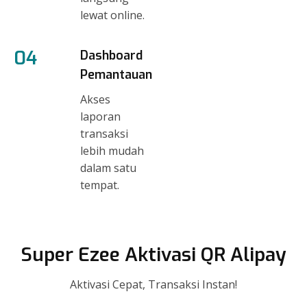
lewat online.
04
Dashboard
Pemantauan
Akses
laporan
transaksi
lebih mudah
dalam satu
tempat.
Super Ezee Aktivasi QR Alipay
Aktivasi Cepat, Transaksi Instan!