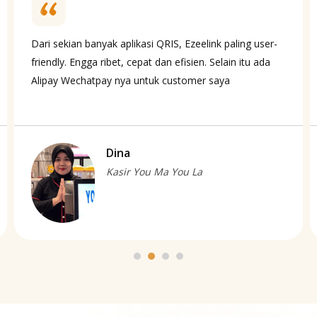
Dari sekian banyak aplikasi QRIS, Ezeelink paling user-
friendly. Engga ribet, cepat dan efisien. Selain itu ada
Alipay Wechatpay nya untuk customer saya
Dina
Kasir You Ma You La