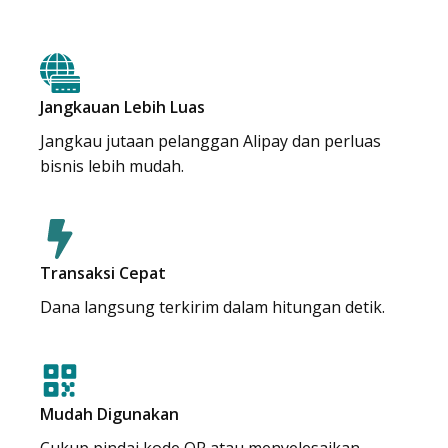
Jangkauan Lebih Luas
Jangkau jutaan pelanggan Alipay dan perluas
bisnis lebih mudah.
Transaksi Cepat
Dana langsung terkirim dalam hitungan detik.
Mudah Digunakan