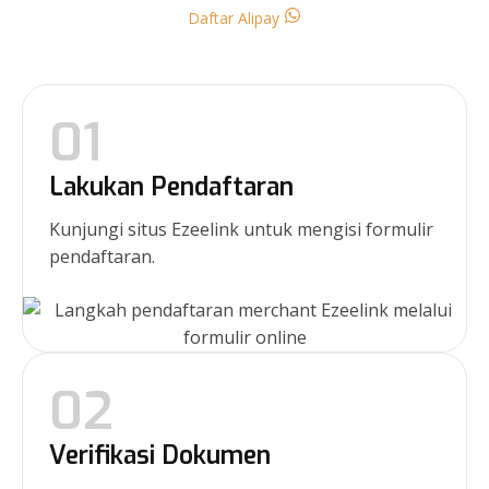
Daftar Alipay
01
Lakukan Pendaftaran
Kunjungi situs Ezeelink untuk mengisi formulir
pendaftaran.
02
Verifikasi Dokumen