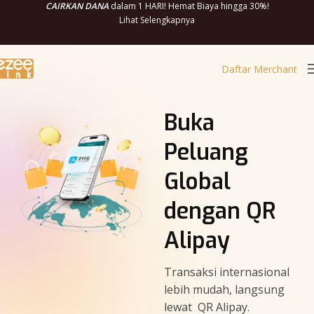
CAIRKAN DANA
dalam 1 HARI! Hemat Biaya hingga 30%!
Lihat Selengkapnya
Daftar Merchant
Buka
Peluang
Global
dengan QR
Alipay
Transaksi internasional
lebih mudah, langsung
lewat QR Alipay.