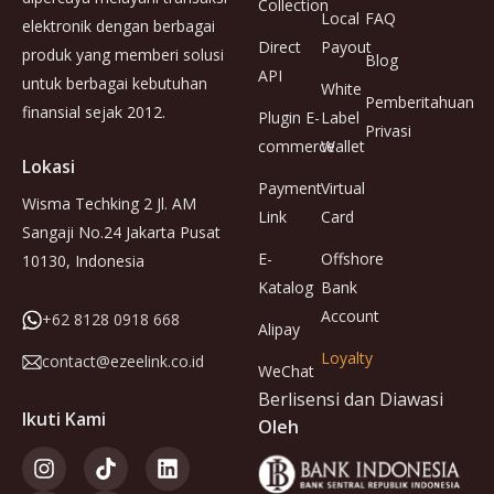
Collection
Local
FAQ
elektronik dengan berbagai
Direct
Payout
produk yang memberi solusi
Blog
API
untuk berbagai kebutuhan
White
Pemberitahuan
finansial sejak 2012.
Plugin E-
Label
Privasi
commerce
Wallet
Lokasi
Payment
Virtual
Wisma Techking 2 Jl. AM
Link
Card
Sangaji No.24 Jakarta Pusat
E-
Offshore
10130, Indonesia
Katalog
Bank
Account
+62 8128 0918 668
Alipay
Loyalty
contact@ezeelink.co.id
WeChat
Berlisensi dan Diawasi
Ikuti Kami
Oleh