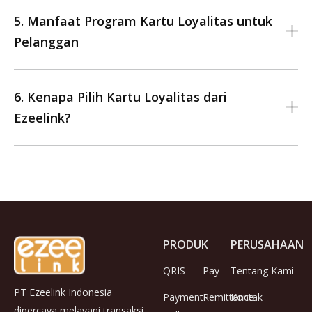
5. Manfaat Program Kartu Loyalitas untuk
Pelanggan
6. Kenapa Pilih Kartu Loyalitas dari
Ezeelink?
PRODUK
PERUSAHAAN
QRIS
Pay
Tentang Kami
PT Ezeelink Indonesia
Payment
Remittance
Kontak
dipercaya melayani transaksi