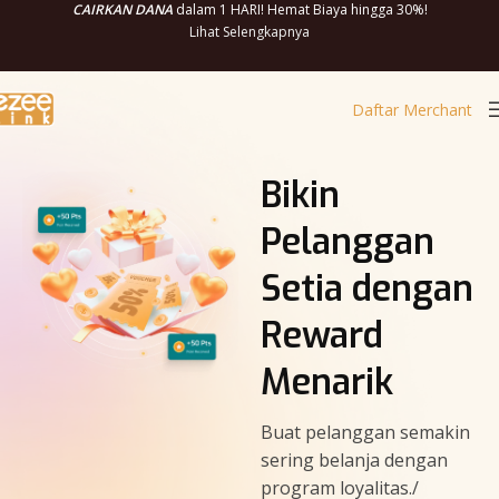
CAIRKAN DANA
dalam 1 HARI! Hemat Biaya hingga 30%!
Lihat Selengkapnya
Daftar Merchant
Bikin
Pelanggan
Setia dengan
Reward
Menarik
Buat pelanggan semakin
sering belanja dengan
program loyalitas./