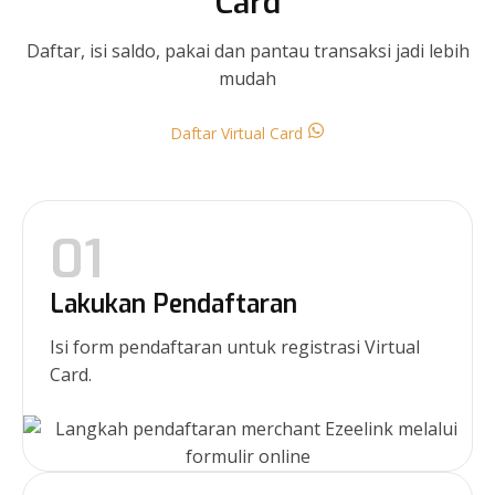
Card
Daftar, isi saldo, pakai dan pantau transaksi jadi lebih
mudah
Daftar Virtual Card
01
Lakukan Pendaftaran
Isi form pendaftaran untuk registrasi Virtual
Card.