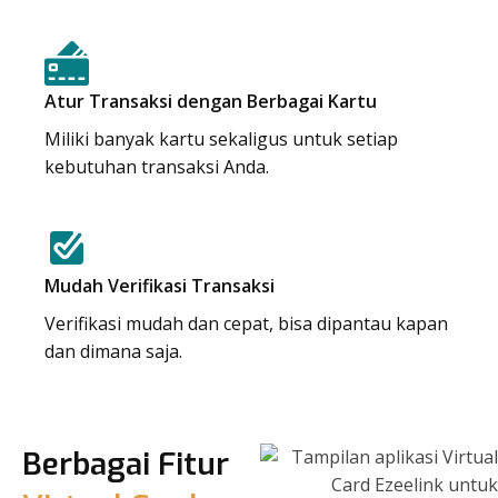
Atur Transaksi dengan Berbagai Kartu
Miliki banyak kartu sekaligus untuk setiap
kebutuhan transaksi Anda.
Mudah Verifikasi Transaksi
Verifikasi mudah dan cepat, bisa dipantau kapan
dan dimana saja.
Berbagai Fitur