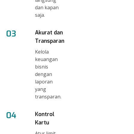
langsung
dan kapan
saja.
03
Akurat dan
Transparan
Kelola
keuangan
bisnis
dengan
laporan
yang
transparan.
04
Kontrol
Kartu
Atur limit