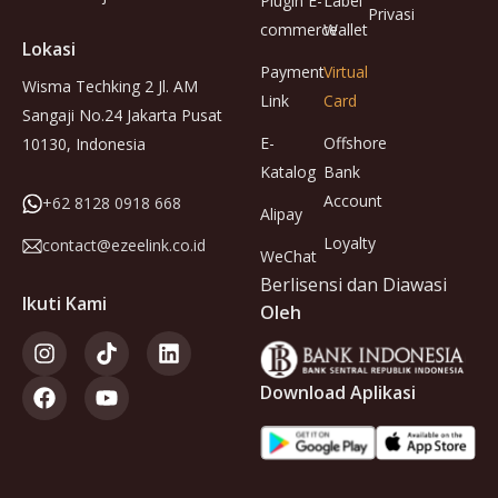
Plugin E-
Label
Privasi
commerce
Wallet
Lokasi
Payment
Virtual
Wisma Techking 2 Jl. AM
Link
Card
Sangaji No.24 Jakarta Pusat
E-
Offshore
10130, Indonesia
Katalog
Bank
Account
+62 8128 0918 668
Alipay
Loyalty
contact@ezeelink.co.id
WeChat
Berlisensi dan Diawasi
Ikuti Kami
Oleh
Download Aplikasi