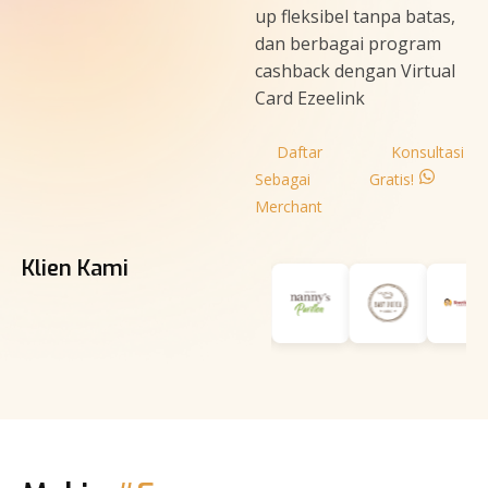
up fleksibel tanpa batas,
dan berbagai program
cashback dengan Virtual
Card Ezeelink
Daftar
Konsultasi
Sebagai
Gratis!
Merchant
Klien Kami