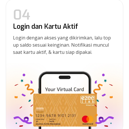
04
Login dan Kartu Aktif
Login dengan akses yang dikirimkan, lalu top
up saldo sesuai keinginan. Notifikasi muncul
saat kartu aktif, & kartu siap dipakai.