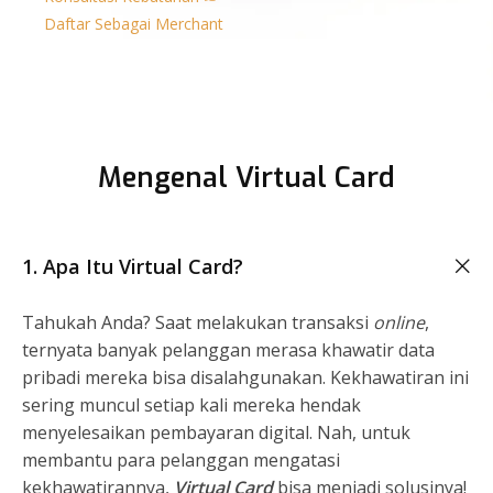
Daftar Sebagai Merchant
Mengenal Virtual Card
1. Apa Itu Virtual Card?
Tahukah Anda? Saat melakukan transaksi
online
,
ternyata banyak pelanggan merasa khawatir data
pribadi mereka bisa disalahgunakan. Kekhawatiran ini
sering muncul setiap kali mereka hendak
menyelesaikan pembayaran digital. Nah, untuk
membantu para pelanggan mengatasi
kekhawatirannya,
Virtual Card
bisa menjadi solusinya!