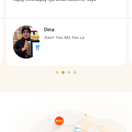
Dina
Kasir You Ma You La