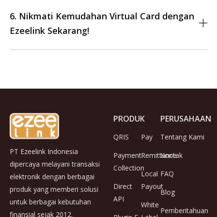
6. Nikmati Kemudahan Virtual Card dengan
Ezeelink Sekarang!
PRODUK
PERUSAHAAN
QRIS
Pay
Tentang Kami
PT Ezeelink Indonesia
Payment
Remittance
Kontak
dipercaya melayani transaksi
Collection
Local
FAQ
elektronik dengan berbagai
Direct
Payout
produk yang memberi solusi
Blog
API
untuk berbagai kebutuhan
White
Pemberitahuan
finansial sejak 2012.