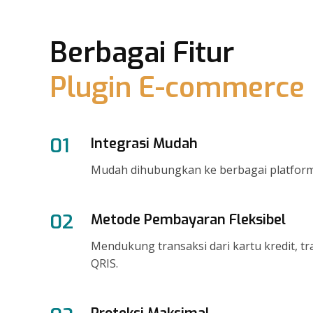
Berbagai Fitur
Plugin E-commerce 
01
Integrasi Mudah
Mudah dihubungkan ke berbagai platform
02
Metode Pembayaran Fleksibel
Mendukung transaksi dari kartu kredit, tra
QRIS.