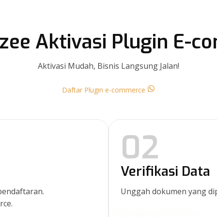
zee Aktivasi Plugin E-
Aktivasi Mudah, Bisnis Langsung Jalan!
Daftar Plugin e-commerce
02
Verifikasi Data
pendaftaran.
Unggah dokumen yang dipe
rce.