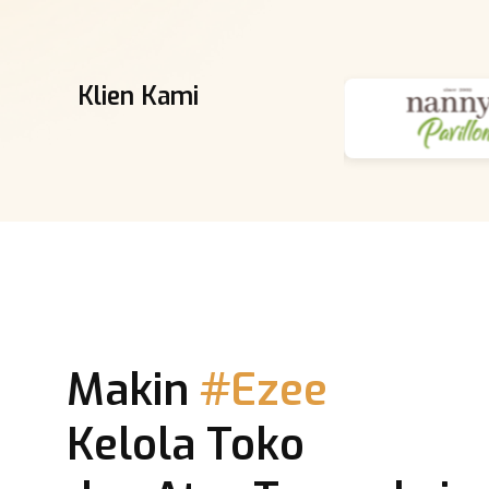
Klien Kami
Makin
#Ezee
Kelola Toko