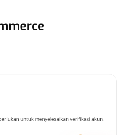
commerce
rlukan untuk menyelesaikan verifikasi akun.