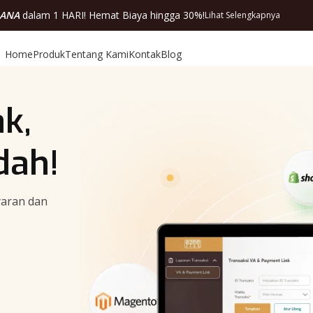
DANA
dalam 1 HARI! Hemat Biaya hingga 30%!
Lihat Selengkapnya
Home
Produk
Tentang Kami
Kontak
Blog
k,
dah!
aran dan