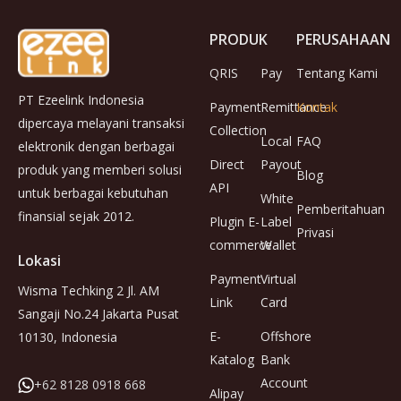
PRODUK
PERUSAHAAN
QRIS
Pay
Tentang Kami
PT Ezeelink Indonesia
Payment
Remittance
Kontak
dipercaya melayani transaksi
Collection
Local
FAQ
elektronik dengan berbagai
Direct
Payout
produk yang memberi solusi
Blog
API
untuk berbagai kebutuhan
White
Pemberitahuan
finansial sejak 2012.
Plugin E-
Label
Privasi
commerce
Wallet
Lokasi
Payment
Virtual
Wisma Techking 2 Jl. AM
Link
Card
Sangaji No.24 Jakarta Pusat
E-
Offshore
10130, Indonesia
Katalog
Bank
Account
+62 8128 0918 668
Alipay