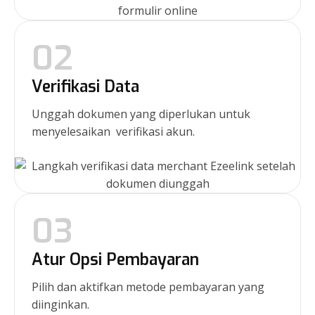
02
Verifikasi Data
Unggah dokumen yang diperlukan untuk
menyelesaikan verifikasi akun.
03
Atur Opsi Pembayaran
Pilih dan aktifkan metode pembayaran yang
diinginkan.