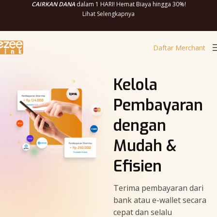
CAIRKAN DANA
dalam 1 HARI! Hemat Biaya hingga 30%!
Lihat Selengkapnya
Daftar Merchant
Kelola
Pembayaran
dengan
Mudah &
Efisien
Terima pembayaran dari
bank atau e-wallet secara
cepat dan selalu