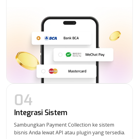
04
Integrasi Sistem
Sambungkan Payment Collection ke sistem
bisnis Anda lewat API atau plugin yang tersedia.