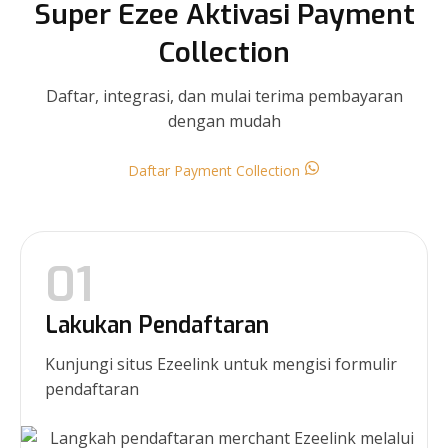
Super Ezee Aktivasi Payment
Collection
Daftar, integrasi, dan mulai terima pembayaran
dengan mudah
Daftar Payment Collection
01
Lakukan Pendaftaran
Kunjungi situs Ezeelink untuk mengisi formulir
pendaftaran