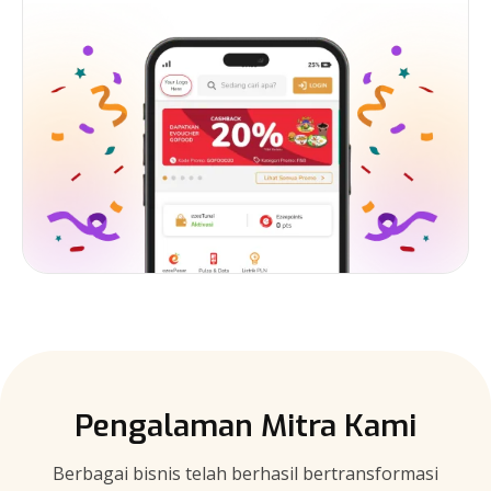
Pengalaman Mitra Kami
Berbagai bisnis telah berhasil bertransformasi