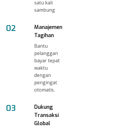
satu kali
sambung
02
Manajemen
Tagihan
Bantu
pelanggan
bayar tepat
waktu
dengan
pengingat
otomatis.
03
Dukung
Transaksi
Global