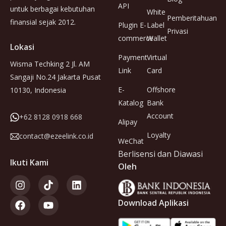
API
untuk berbagai kebutuhan
White
Pemberitahuan
finansial sejak 2012.
Plugin E-
Label
Privasi
commerce
Wallet
Lokasi
Payment
Virtual
Wisma Techking 2 Jl. AM
Link
Card
Sangaji No.24 Jakarta Pusat
E-
Offshore
10130, Indonesia
Katalog
Bank
Account
+62 8128 0918 668
Alipay
Loyalty
contact@ezeelink.co.id
WeChat
Berlisensi dan Diawasi
Ikuti Kami
Oleh
Download Aplikasi