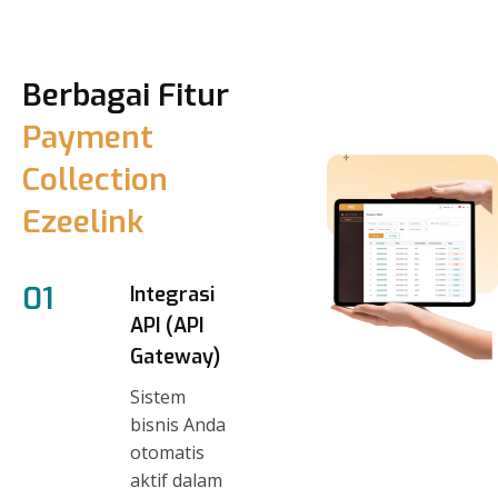
Berbagai Fitur
Payment
Collection
Ezeelink
01
Integrasi
API (API
Gateway)
Sistem
bisnis Anda
otomatis
aktif dalam