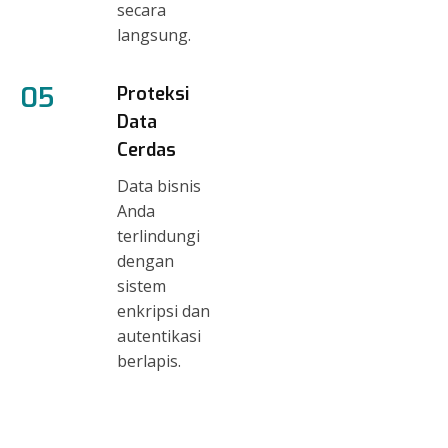
secara
langsung.
05
Proteksi
Data
Cerdas
Data bisnis
Anda
terlindungi
dengan
sistem
enkripsi dan
autentikasi
berlapis.