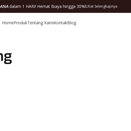
DANA
dalam 1 HARI! Hemat Biaya hingga 30%!
Lihat Selengkapnya
Home
Produk
Tentang Kami
Kontak
Blog
ng