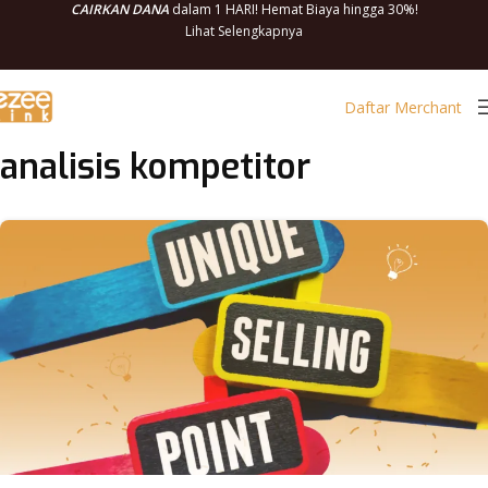
CAIRKAN DANA
dalam 1 HARI! Hemat Biaya hingga 30%!
Lihat Selengkapnya
Daftar Merchant
analisis kompetitor