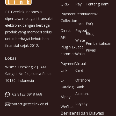
QRIS
Pay
Tentang Kami
PT Ezeelink Indonesia
Payment
Remittance
Kontak
dipercaya melayani transaksi
Collection
Local
FAQ
elektronik dengan berbagai
Direct
Payout
produk yang memberi solusi
Blog
API
untuk berbagai kebutuhan
White
Pemberitahuan
finansial sejak 2012.
Plugin E-
Label
Privasi
commerce
Wallet
Lokasi
Payment
Virtual
Wisma Techking 2 Jl. AM
Link
Card
Sangaji No.24 Jakarta Pusat
E-
Offshore
10130, Indonesia
Katalog
Bank
Account
+62 8128 0918 668
Alipay
Loyalty
contact@ezeelink.co.id
WeChat
Berlisensi dan Diawasi