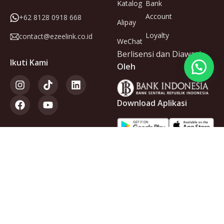
Katalog
Bank
Account
+62 8128 0918 668
Alipay
Loyalty
contact@ezeelink.co.id
WeChat
Berlisensi dan Diawasi
Ikuti Kami
Oleh
Download Aplikasi
Anggota
dari
Copyright © 2025 PT Ezeelink Indonesia