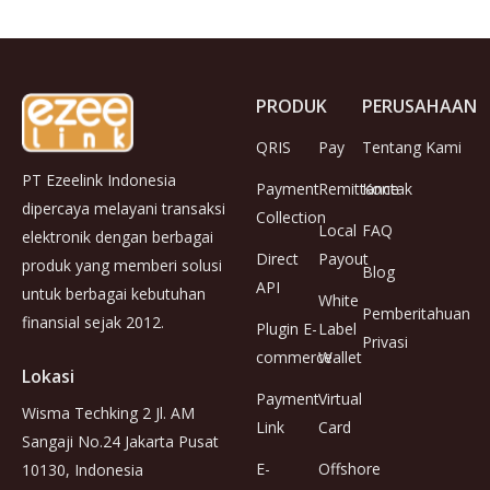
PRODUK
PERUSAHAAN
QRIS
Pay
Tentang Kami
PT Ezeelink Indonesia
Payment
Remittance
Kontak
dipercaya melayani transaksi
Collection
Local
FAQ
elektronik dengan berbagai
Direct
Payout
produk yang memberi solusi
Blog
API
untuk berbagai kebutuhan
White
Pemberitahuan
finansial sejak 2012.
Plugin E-
Label
Privasi
commerce
Wallet
Lokasi
Payment
Virtual
Wisma Techking 2 Jl. AM
Link
Card
Sangaji No.24 Jakarta Pusat
E-
Offshore
10130, Indonesia