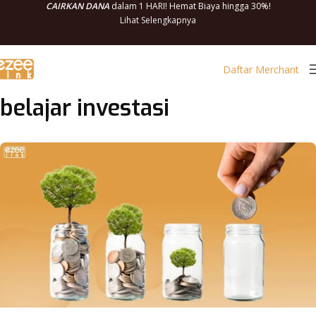
CAIRKAN DANA
dalam 1 HARI! Hemat Biaya hingga 30%!
Lihat Selengkapnya
Daftar Merchant
belajar investasi