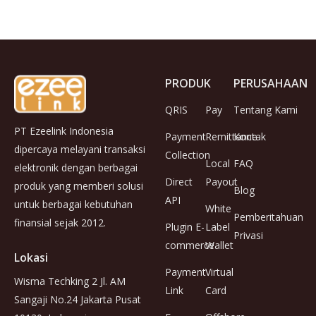
PRODUK
PERUSAHAAN
QRIS
Pay
Tentang Kami
PT Ezeelink Indonesia
Payment
Remittance
Kontak
dipercaya melayani transaksi
Collection
Local
FAQ
elektronik dengan berbagai
Direct
Payout
produk yang memberi solusi
Blog
API
untuk berbagai kebutuhan
White
Pemberitahuan
finansial sejak 2012.
Plugin E-
Label
Privasi
commerce
Wallet
Lokasi
Payment
Virtual
Wisma Techking 2 Jl. AM
Link
Card
Sangaji No.24 Jakarta Pusat