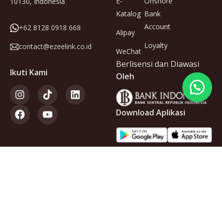
E-
Offshore
10130, Indonesia
Katalog
Bank
Account
+62 8128 0918 668
Alipay
Loyalty
contact@ezeelink.co.id
WeChat
Berlisensi dan Diawasi
Ikuti Kami
Oleh
Download Aplikasi
Anggota
dari