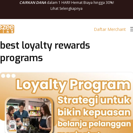
CAIRKAN DANA
dalam 1 HARI! Hemat Biaya hingga 30%!
Lihat Selengkapnya
Daftar Merchant
best loyalty rewards
programs