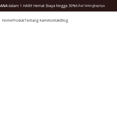
DANA
dalam 1 HARI! Hemat Biaya hingga 30%!
Lihat Selengkapnya
Home
Produk
Tentang Kami
Kontak
Blog