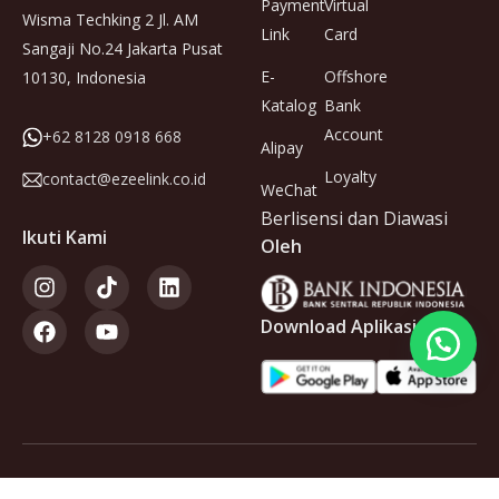
Payment
Virtual
Wisma Techking 2 Jl. AM
Link
Card
Sangaji No.24 Jakarta Pusat
E-
Offshore
10130, Indonesia
Katalog
Bank
Account
+62 8128 0918 668
Alipay
Loyalty
contact@ezeelink.co.id
WeChat
Berlisensi dan Diawasi
Ikuti Kami
Oleh
Download Aplikasi