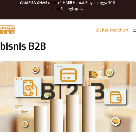
CAIRKAN DANA
dalam 1 HARI! Hemat Biaya hingga 30%!
Lihat Selengkapnya
Daftar Merchant
bisnis B2B