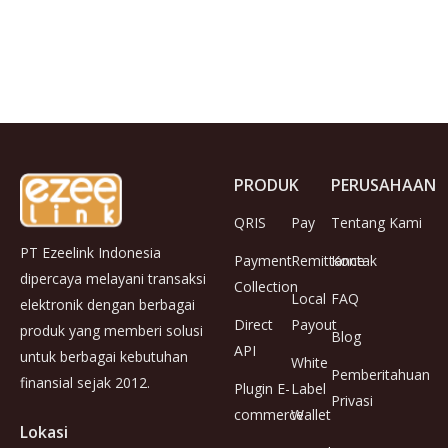
PRODUK
PERUSAHAAN
QRIS
Pay
Tentang Kami
PT Ezeelink Indonesia
Payment
Remittance
Kontak
dipercaya melayani transaksi
Collection
Local
FAQ
elektronik dengan berbagai
Direct
Payout
produk yang memberi solusi
Blog
API
untuk berbagai kebutuhan
White
Pemberitahuan
finansial sejak 2012.
Plugin E-
Label
Privasi
commerce
Wallet
Lokasi