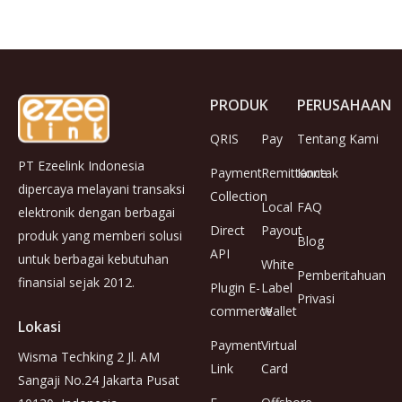
PRODUK
PERUSAHAAN
QRIS
Pay
Tentang Kami
PT Ezeelink Indonesia
Payment
Remittance
Kontak
dipercaya melayani transaksi
Collection
Local
FAQ
elektronik dengan berbagai
Direct
Payout
produk yang memberi solusi
Blog
API
untuk berbagai kebutuhan
White
Pemberitahuan
finansial sejak 2012.
Plugin E-
Label
Privasi
commerce
Wallet
Lokasi
Payment
Virtual
Wisma Techking 2 Jl. AM
Link
Card
Sangaji No.24 Jakarta Pusat