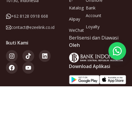
E-
Offshore
10130, Indonesia
Katalog
Bank
Account
+62 8128 0918 668
Alipay
Loyalty
contact@ezeelink.co.id
WeChat
Berlisensi dan Diawasi
Ikuti Kami
Oleh
Download Aplikasi
Anggota
dari