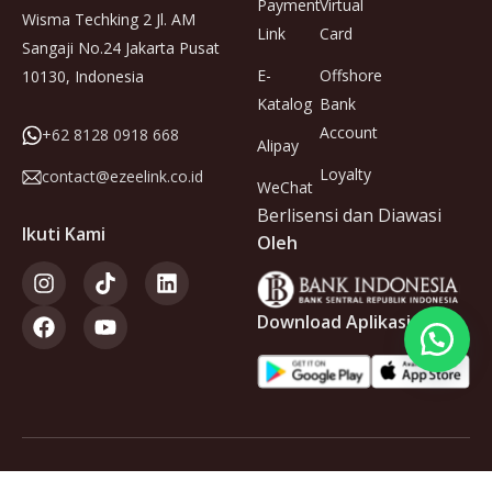
Payment
Virtual
Wisma Techking 2 Jl. AM
Link
Card
Sangaji No.24 Jakarta Pusat
E-
Offshore
10130, Indonesia
Katalog
Bank
Account
+62 8128 0918 668
Alipay
Loyalty
contact@ezeelink.co.id
WeChat
Berlisensi dan Diawasi
Ikuti Kami
Oleh
Download Aplikasi