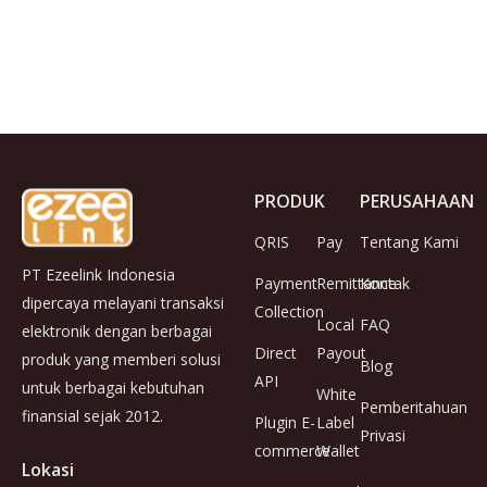
PRODUK
PERUSAHAAN
QRIS
Pay
Tentang Kami
PT Ezeelink Indonesia
Payment
Remittance
Kontak
dipercaya melayani transaksi
Collection
Local
FAQ
elektronik dengan berbagai
Direct
Payout
produk yang memberi solusi
Blog
API
untuk berbagai kebutuhan
White
Pemberitahuan
finansial sejak 2012.
Plugin E-
Label
Privasi
commerce
Wallet
Lokasi