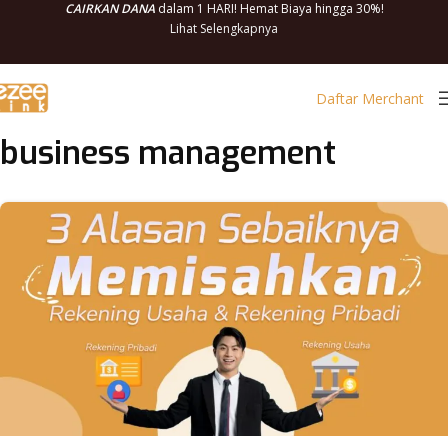
CAIRKAN DANA
dalam 1 HARI! Hemat Biaya hingga 30%!
Lihat Selengkapnya
Daftar Merchant
business management