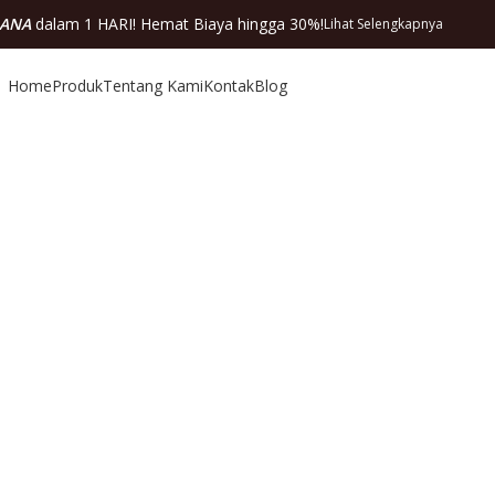
DANA
dalam 1 HARI! Hemat Biaya hingga 30%!
Lihat Selengkapnya
Home
Produk
Tentang Kami
Kontak
Blog