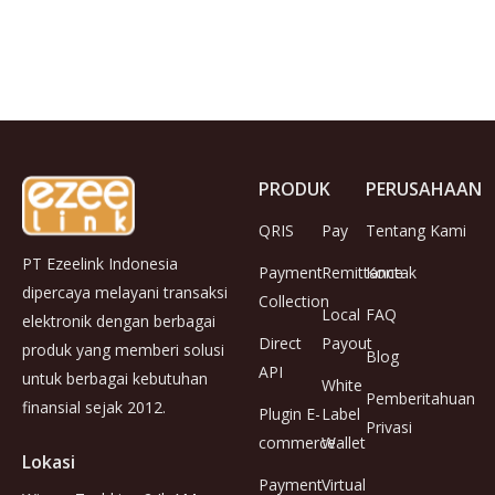
PRODUK
PERUSAHAAN
QRIS
Pay
Tentang Kami
PT Ezeelink Indonesia
Payment
Remittance
Kontak
dipercaya melayani transaksi
Collection
Local
FAQ
elektronik dengan berbagai
Direct
Payout
produk yang memberi solusi
Blog
API
untuk berbagai kebutuhan
White
Pemberitahuan
finansial sejak 2012.
Plugin E-
Label
Privasi
commerce
Wallet
Lokasi
Payment
Virtual