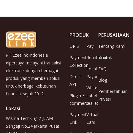
PRODUK
PERUSAHAAN
QRIS
Pay
Tentang Kami
PT Ezeelink Indonesia
Payment
Remittance
Kontak
dipercaya melayani transaksi
Collection
Local
FAQ
elektronik dengan berbagai
Direct
Payout
produk yang memberi solusi
Blog
API
untuk berbagai kebutuhan
White
Pemberitahuan
finansial sejak 2012.
Plugin E-
Label
Privasi
commerce
Wallet
Lokasi
Payment
Virtual
Wisma Techking 2 Jl. AM
Link
Card
Sangaji No.24 Jakarta Pusat