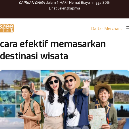
CAIRKAN DANA
dalam 1 HARI! Hemat Biaya hingga 30%!
Lihat Selengkapnya
Daftar Merchant
cara efektif memasarkan
destinasi wisata