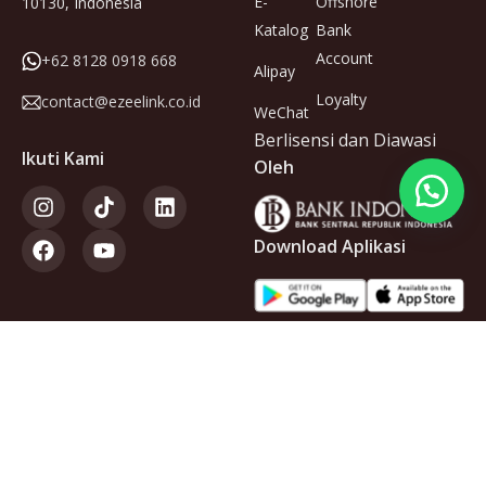
E-
Offshore
10130, Indonesia
Katalog
Bank
Account
+62 8128 0918 668
Alipay
Loyalty
contact@ezeelink.co.id
WeChat
Berlisensi dan Diawasi
Ikuti Kami
Oleh
Download Aplikasi
Anggota
dari