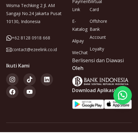
Payment
Virtual
Wisma Techking 2 Jl. AM
Link
Card
Sangaji No.24 Jakarta Pusat
E-
Offshore
10130, Indonesia
Katalog
Bank
Account
+62 8128 0918 668
Alipay
Loyalty
contact@ezeelink.co.id
WeChat
Berlisensi dan Diawasi
Ikuti Kami
Oleh
Download Aplikasi