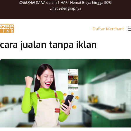
CAIRKAN DANA
dalam 1 HARI! Hemat Biaya hingga 30%!
Lihat Selengkapnya
Daftar Merchant
cara jualan tanpa iklan