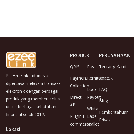
PRODUK
PERUSAHAAN
QRIS
Pay
Tentang Kami
PT Ezeelink Indonesia
Payment
Remittance
Kontak
dipercaya melayani transaksi
Collection
Local
FAQ
elektronik dengan berbagai
Direct
Payout
produk yang memberi solusi
Blog
API
untuk berbagai kebutuhan
White
Pemberitahuan
finansial sejak 2012.
Plugin E-
Label
Privasi
commerce
Wallet
Lokasi