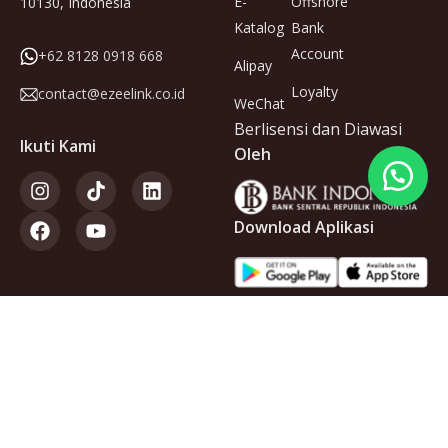
E-
Offshore
10130, Indonesia
Katalog
Bank
Account
+62 8128 0918 668
Alipay
Loyalty
contact@ezeelink.co.id
WeChat
Berlisensi dan Diawasi
Ikuti Kami
Oleh
Download Aplikasi
Anggota
dari