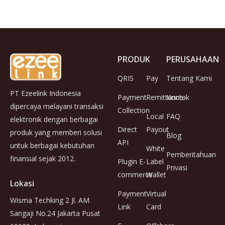
PRODUK
PERUSAHAAN
QRIS
Pay
Tentang Kami
PT Ezeelink Indonesia
Payment
Remittance
Kontak
dipercaya melayani transaksi
Collection
Local
FAQ
elektronik dengan berbagai
Direct
Payout
produk yang memberi solusi
Blog
API
untuk berbagai kebutuhan
White
Pemberitahuan
finansial sejak 2012.
Plugin E-
Label
Privasi
commerce
Wallet
Lokasi
Payment
Virtual
Wisma Techking 2 Jl. AM
Link
Card
Sangaji No.24 Jakarta Pusat