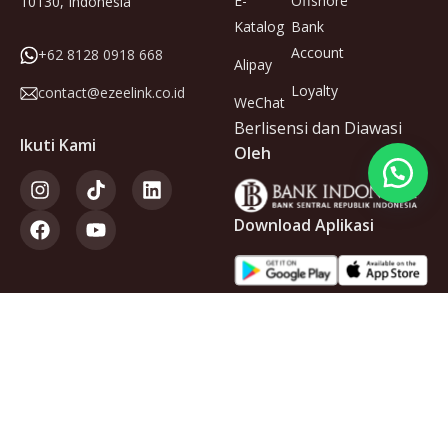
E-
Offshore
10130, Indonesia
Katalog
Bank
Account
+62 8128 0918 668
Alipay
Loyalty
contact@ezeelink.co.id
WeChat
Berlisensi dan Diawasi
Ikuti Kami
Oleh
Download Aplikasi
Anggota
dari