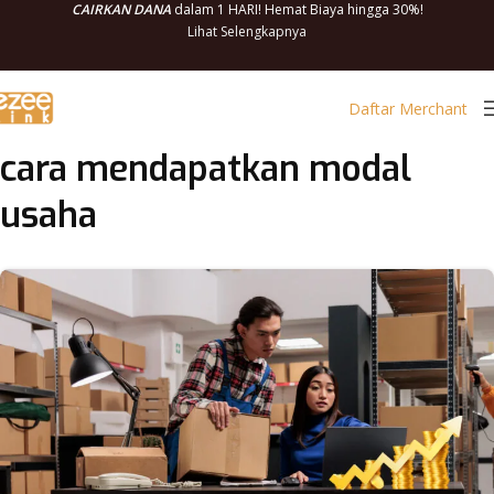
CAIRKAN DANA
dalam 1 HARI! Hemat Biaya hingga 30%!
Lihat Selengkapnya
Daftar Merchant
cara mendapatkan modal
usaha