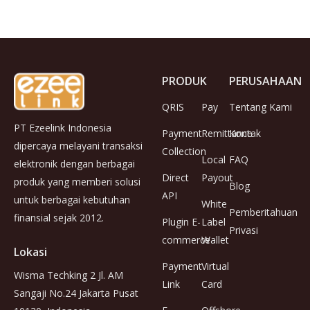
PRODUK
PERUSAHAAN
QRIS
Pay
Tentang Kami
PT Ezeelink Indonesia
Payment
Remittance
Kontak
dipercaya melayani transaksi
Collection
Local
FAQ
elektronik dengan berbagai
Direct
Payout
produk yang memberi solusi
Blog
API
untuk berbagai kebutuhan
White
Pemberitahuan
finansial sejak 2012.
Plugin E-
Label
Privasi
commerce
Wallet
Lokasi
Payment
Virtual
Wisma Techking 2 Jl. AM
Link
Card
Sangaji No.24 Jakarta Pusat