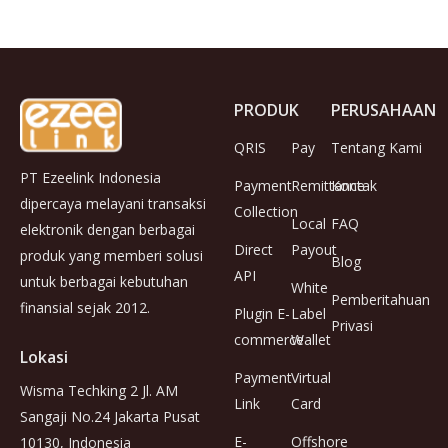
PRODUK
PERUSAHAAN
QRIS
Pay
Tentang Kami
PT Ezeelink Indonesia
Payment
Remittance
Kontak
dipercaya melayani transaksi
Collection
Local
FAQ
elektronik dengan berbagai
Direct
Payout
produk yang memberi solusi
Blog
API
untuk berbagai kebutuhan
White
Pemberitahuan
finansial sejak 2012.
Plugin E-
Label
Privasi
commerce
Wallet
Lokasi
Payment
Virtual
Wisma Techking 2 Jl. AM
Link
Card
Sangaji No.24 Jakarta Pusat
E-
Offshore
10130, Indonesia