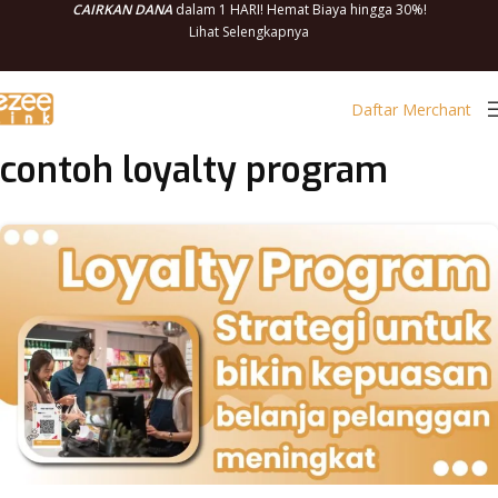
CAIRKAN DANA
dalam 1 HARI! Hemat Biaya hingga 30%!
Lihat Selengkapnya
Daftar Merchant
contoh loyalty program