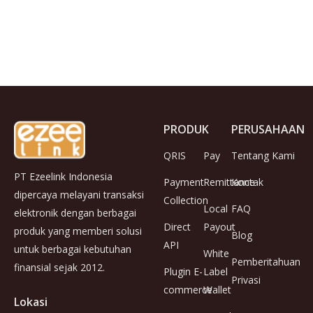
PRODUK
PERUSAHAAN
QRIS
Pay
Tentang Kami
PT Ezeelink Indonesia
Payment
Remittance
Kontak
dipercaya melayani transaksi
Collection
Local
FAQ
elektronik dengan berbagai
Direct
Payout
produk yang memberi solusi
Blog
API
untuk berbagai kebutuhan
White
Pemberitahuan
finansial sejak 2012.
Plugin E-
Label
Privasi
commerce
Wallet
Lokasi