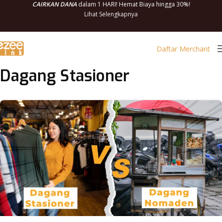
CAIRKAN DANA
dalam 1 HARI! Hemat Biaya hingga 30%!
Lihat Selengkapnya
Daftar Merchant
Dagang Stasioner