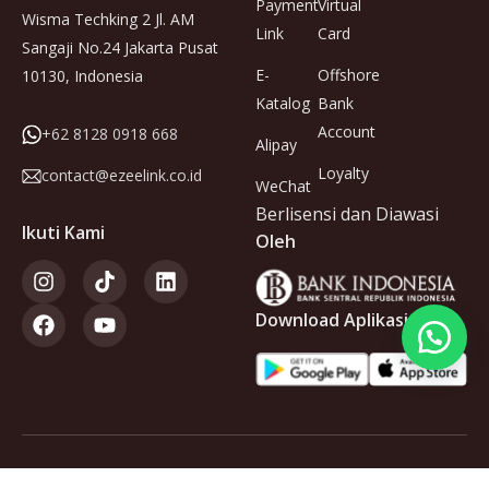
Payment
Virtual
Wisma Techking 2 Jl. AM
Link
Card
Sangaji No.24 Jakarta Pusat
E-
Offshore
10130, Indonesia
Katalog
Bank
Account
+62 8128 0918 668
Alipay
Loyalty
contact@ezeelink.co.id
WeChat
Berlisensi dan Diawasi
Ikuti Kami
Oleh
Download Aplikasi