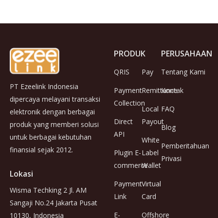
PRODUK
PERUSAHAAN
QRIS
Pay
Tentang Kami
PT Ezeelink Indonesia
Payment
Remittance
Kontak
dipercaya melayani transaksi
Collection
Local
FAQ
elektronik dengan berbagai
Direct
Payout
produk yang memberi solusi
Blog
API
untuk berbagai kebutuhan
White
Pemberitahuan
finansial sejak 2012.
Plugin E-
Label
Privasi
commerce
Wallet
Lokasi
Payment
Virtual
Wisma Techking 2 Jl. AM
Link
Card
Sangaji No.24 Jakarta Pusat
E-
Offshore
10130, Indonesia