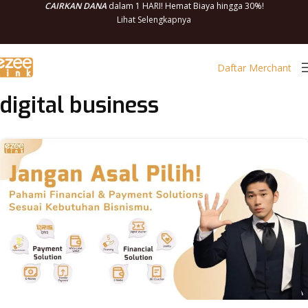
CAIRKAN DANA
dalam 1 HARI! Hemat Biaya hingga 30%!
Lihat Selengkapnya
Daftar Merchant
digital business