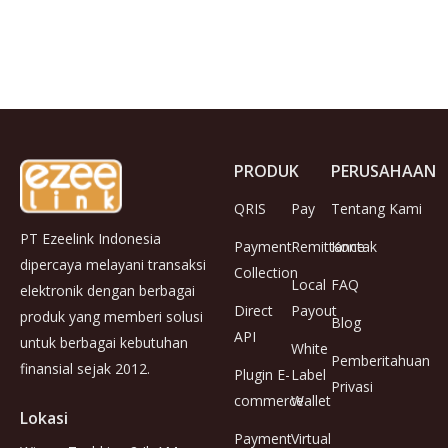
PRODUK
PERUSAHAAN
QRIS
Pay
Tentang Kami
PT Ezeelink Indonesia
Payment
Remittance
Kontak
dipercaya melayani transaksi
Collection
Local
FAQ
elektronik dengan berbagai
Direct
Payout
produk yang memberi solusi
Blog
API
untuk berbagai kebutuhan
White
Pemberitahuan
finansial sejak 2012.
Plugin E-
Label
Privasi
commerce
Wallet
Lokasi
Payment
Virtual