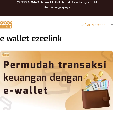
CAIRKAN DANA
dalam 1 HARI! Hemat Biaya hingga 30%!
Lihat Selengkapnya
Daftar Merchant
e wallet ezeelink