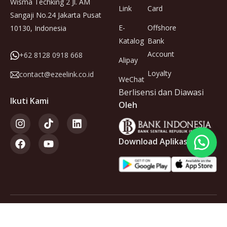
Wisma Techking 2 Jl. AM
Link
Card
Sangaji No.24 Jakarta Pusat
E-
Offshore
10130, Indonesia
Katalog
Bank
Account
+62 8128 0918 668
Alipay
Loyalty
contact@ezeelink.co.id
WeChat
Berlisensi dan Diawasi
Ikuti Kami
Oleh
Download Aplikasi
Anggota