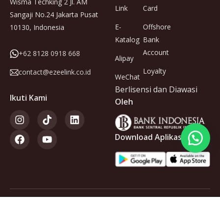
Wisma Techking 2 Jl. AM
Link
Card
Sangaji No.24 Jakarta Pusat
E-
Offshore
10130, Indonesia
Katalog
Bank
Account
+62 8128 0918 668
Alipay
Loyalty
contact@ezeelink.co.id
WeChat
Berlisensi dan Diawasi
Ikuti Kami
Oleh
Download Aplikasi
Anggota