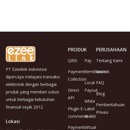
PRODUK
PERUSAHAAN
QRIS
Pay
Tentang Kami
PT Ezeelink Indonesia
Payment
Remittance
Kontak
dipercaya melayani transaksi
Collection
Local
FAQ
elektronik dengan berbagai
Direct
Payout
produk yang memberi solusi
Blog
API
untuk berbagai kebutuhan
White
Pemberitahuan
finansial sejak 2012.
Plugin E-
Label
Privasi
commerce
Wallet
Lokasi
Payment
Virtual