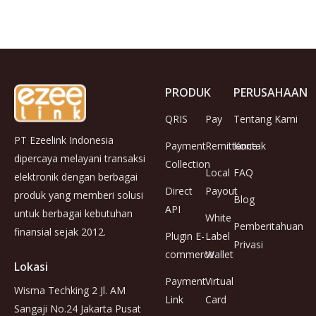
PRODUK
PERUSAHAAN
QRIS
Pay
Tentang Kami
PT Ezeelink Indonesia
Payment
Remittance
Kontak
dipercaya melayani transaksi
Collection
Local
FAQ
elektronik dengan berbagai
Direct
Payout
produk yang memberi solusi
Blog
API
untuk berbagai kebutuhan
White
Pemberitahuan
finansial sejak 2012.
Plugin E-
Label
Privasi
commerce
Wallet
Lokasi
Payment
Virtual
Wisma Techking 2 Jl. AM
Link
Card
Sangaji No.24 Jakarta Pusat