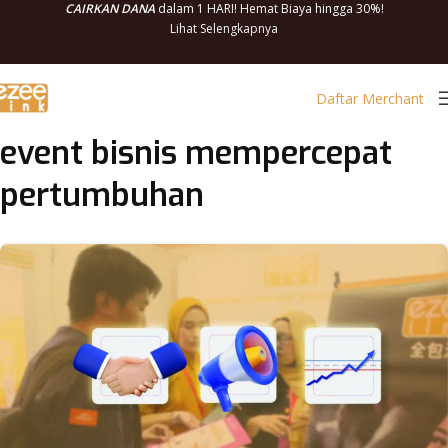
CAIRKAN DANA
dalam 1 HARI! Hemat Biaya hingga 30%!
Lihat Selengkapnya
Daftar Merchant
event bisnis mempercepat
pertumbuhan