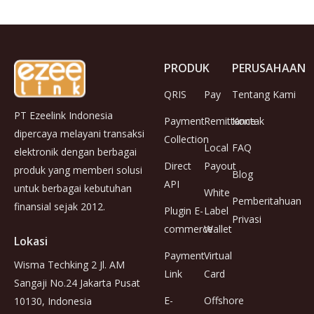
PRODUK
PERUSAHAAN
QRIS
Pay
Tentang Kami
PT Ezeelink Indonesia
Payment
Remittance
Kontak
dipercaya melayani transaksi
Collection
Local
FAQ
elektronik dengan berbagai
Direct
Payout
produk yang memberi solusi
Blog
API
untuk berbagai kebutuhan
White
Pemberitahuan
finansial sejak 2012.
Plugin E-
Label
Privasi
commerce
Wallet
Lokasi
Payment
Virtual
Wisma Techking 2 Jl. AM
Link
Card
Sangaji No.24 Jakarta Pusat
E-
Offshore
10130, Indonesia