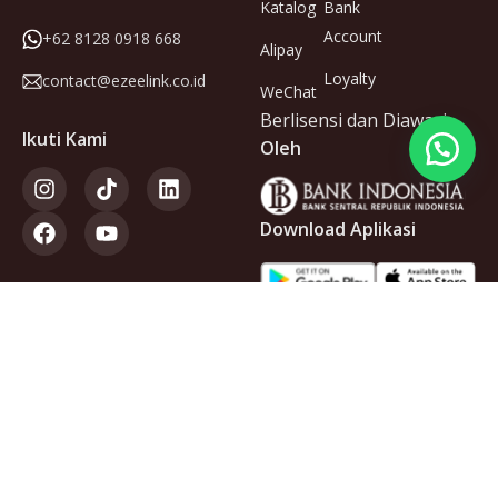
Katalog
Bank
Account
+62 8128 0918 668
Alipay
Loyalty
contact@ezeelink.co.id
WeChat
Berlisensi dan Diawasi
Ikuti Kami
Oleh
Download Aplikasi
Anggota
dari
Copyright © 2025 PT Ezeelink Indonesia