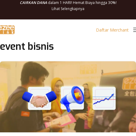
CAIRKAN DANA
dalam 1 HARI! Hemat Biaya hingga 30%!
Lihat Selengkapnya
Daftar Merchant
event bisnis