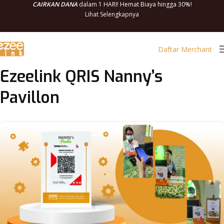
CAIRKAN DANA
dalam 1 HARI! Hemat Biaya hingga 30%!
Lihat Selengkapnya
Daftar Merchant
Ezeelink QRIS Nanny’s
Pavillon