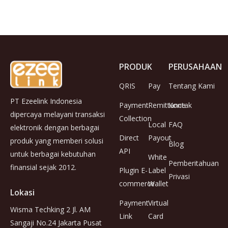
PRODUK
PERUSAHAAN
QRIS
Pay
Tentang Kami
PT Ezeelink Indonesia
Payment
Remittance
Kontak
dipercaya melayani transaksi
Collection
Local
FAQ
elektronik dengan berbagai
Direct
Payout
produk yang memberi solusi
Blog
API
untuk berbagai kebutuhan
White
Pemberitahuan
finansial sejak 2012.
Plugin E-
Label
Privasi
commerce
Wallet
Lokasi
Payment
Virtual
Wisma Techking 2 Jl. AM
Link
Card
Sangaji No.24 Jakarta Pusat