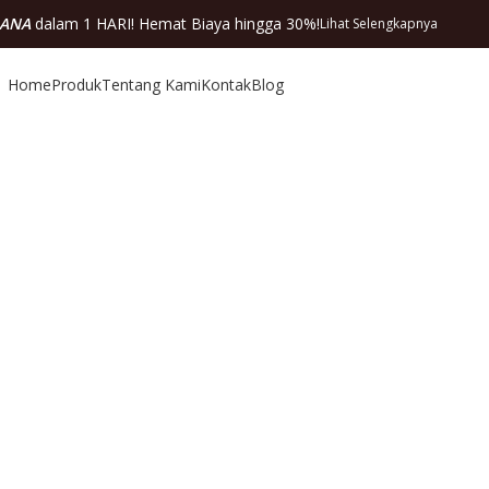
DANA
dalam 1 HARI! Hemat Biaya hingga 30%!
Lihat Selengkapnya
Home
Produk
Tentang Kami
Kontak
Blog