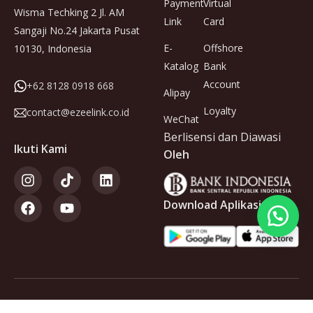
Payment
Virtual
Wisma Techking 2 Jl. AM
Link
Card
Sangaji No.24 Jakarta Pusat
E-
Offshore
10130, Indonesia
Katalog
Bank
Account
+62 8128 0918 668
Alipay
Loyalty
contact@ezeelink.co.id
WeChat
Berlisensi dan Diawasi
Ikuti Kami
Oleh
Download Aplikasi