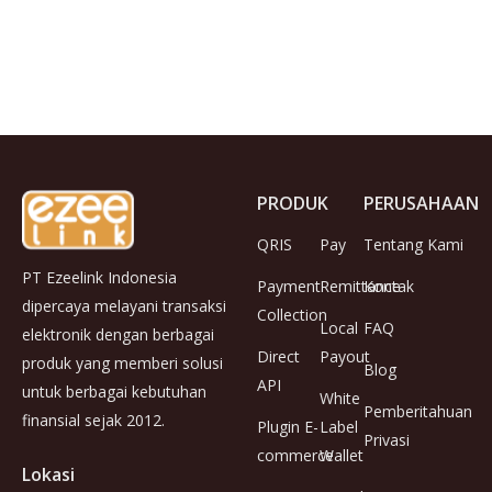
PRODUK
PERUSAHAAN
QRIS
Pay
Tentang Kami
PT Ezeelink Indonesia
Payment
Remittance
Kontak
dipercaya melayani transaksi
Collection
Local
FAQ
elektronik dengan berbagai
Direct
Payout
produk yang memberi solusi
Blog
API
untuk berbagai kebutuhan
White
Pemberitahuan
finansial sejak 2012.
Plugin E-
Label
Privasi
commerce
Wallet
Lokasi