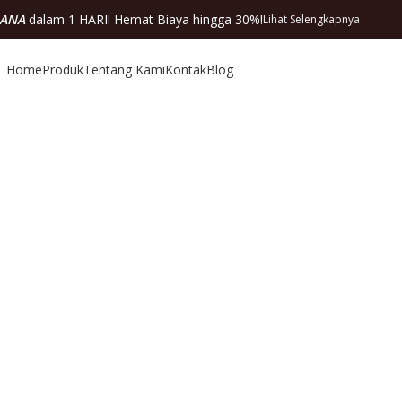
DANA
dalam 1 HARI! Hemat Biaya hingga 30%!
Lihat Selengkapnya
Home
Produk
Tentang Kami
Kontak
Blog