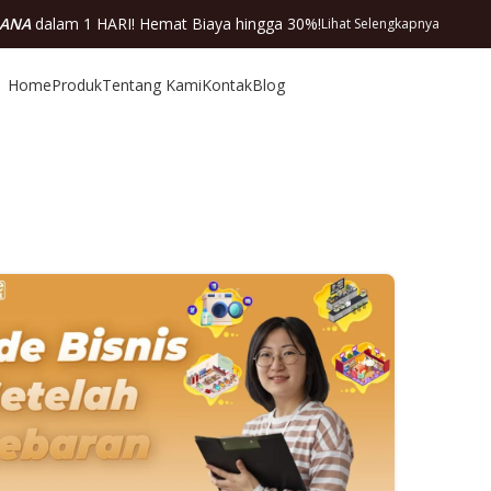
DANA
dalam 1 HARI! Hemat Biaya hingga 30%!
Lihat Selengkapnya
Home
Produk
Tentang Kami
Kontak
Blog