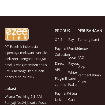
PRODUK
PERUSAHAAN
QRIS
Pay
Tentang Kami
PT Ezeelink Indonesia
Payment
Remittance
Kontak
dipercaya melayani transaksi
Collection
Local
FAQ
elektronik dengan berbagai
Direct
Payout
produk yang memberi solusi
Blog
API
untuk berbagai kebutuhan
White
Pemberitahuan
finansial sejak 2012.
Plugin E-
Label
Privasi
commerce
Wallet
Lokasi
Payment
Virtual
Wisma Techking 2 Jl. AM
Link
Card
Sangaji No.24 Jakarta Pusat