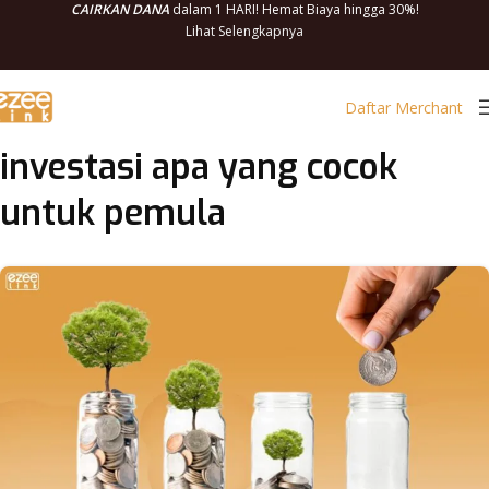
CAIRKAN DANA
dalam 1 HARI! Hemat Biaya hingga 30%!
Lihat Selengkapnya
Daftar Merchant
investasi apa yang cocok
untuk pemula