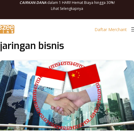
CAIRKAN DANA
dalam 1 HARI! Hemat Biaya hingga 30%!
Lihat Selengkapnya
Daftar Merchant
jaringan bisnis