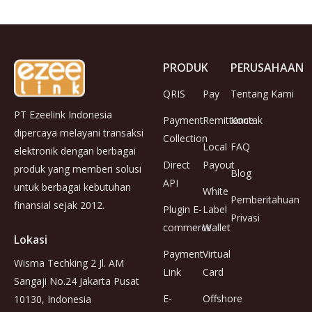
PRODUK
PERUSAHAAN
QRIS
Pay
Tentang Kami
PT Ezeelink Indonesia
Payment
Remittance
Kontak
dipercaya melayani transaksi
Collection
Local
FAQ
elektronik dengan berbagai
Direct
Payout
produk yang memberi solusi
Blog
API
untuk berbagai kebutuhan
White
Pemberitahuan
finansial sejak 2012.
Plugin E-
Label
Privasi
commerce
Wallet
Lokasi
Payment
Virtual
Wisma Techking 2 Jl. AM
Link
Card
Sangaji No.24 Jakarta Pusat
E-
Offshore
10130, Indonesia