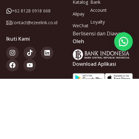
Katalog
Bank
Account
+62 8128 0918 668
Alipay
Loyalty
contact@ezeelink.co.id
WeChat
Berlisensi dan Diawasi
Ikuti Kami
Oleh
Download Aplikasi
Anggota
dari
Copyright © 2025 PT Ezeelink Indonesia