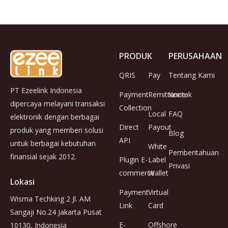
PRODUK
PERUSAHAAN
QRIS
Pay
Tentang Kami
PT Ezeelink Indonesia
Payment
Remittance
Kontak
dipercaya melayani transaksi
Collection
Local
FAQ
elektronik dengan berbagai
Direct
Payout
produk yang memberi solusi
Blog
API
untuk berbagai kebutuhan
White
Pemberitahuan
finansial sejak 2012.
Plugin E-
Label
Privasi
commerce
Wallet
Lokasi
Payment
Virtual
Wisma Techking 2 Jl. AM
Link
Card
Sangaji No.24 Jakarta Pusat
E-
Offshore
10130, Indonesia