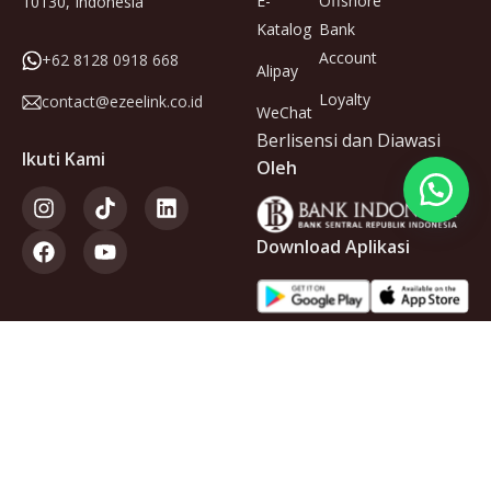
E-
Offshore
10130, Indonesia
Katalog
Bank
Account
+62 8128 0918 668
Alipay
Loyalty
contact@ezeelink.co.id
WeChat
Berlisensi dan Diawasi
Ikuti Kami
Oleh
Download Aplikasi
Anggota
dari