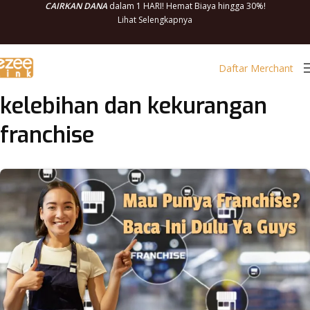
CAIRKAN DANA
dalam 1 HARI! Hemat Biaya hingga 30%!
Lihat Selengkapnya
Daftar Merchant
kelebihan dan kekurangan
franchise