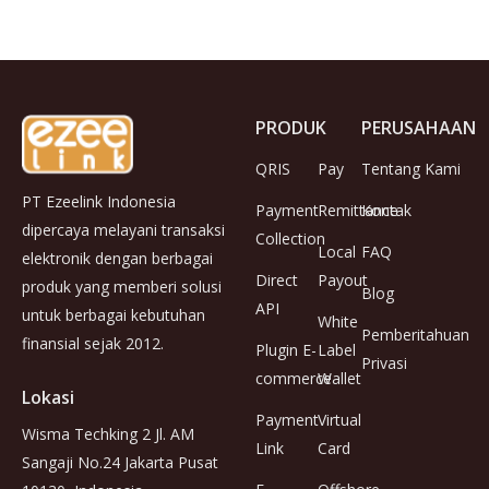
PRODUK
PERUSAHAAN
QRIS
Pay
Tentang Kami
PT Ezeelink Indonesia
Payment
Remittance
Kontak
dipercaya melayani transaksi
Collection
Local
FAQ
elektronik dengan berbagai
Direct
Payout
produk yang memberi solusi
Blog
API
untuk berbagai kebutuhan
White
Pemberitahuan
finansial sejak 2012.
Plugin E-
Label
Privasi
commerce
Wallet
Lokasi
Payment
Virtual
Wisma Techking 2 Jl. AM
Link
Card
Sangaji No.24 Jakarta Pusat