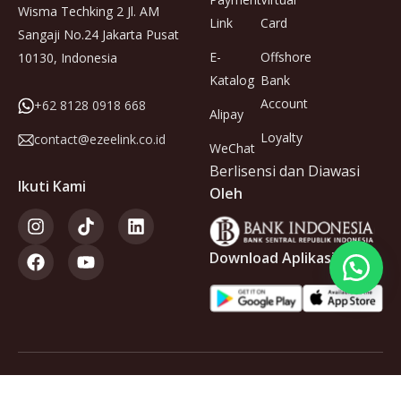
Wisma Techking 2 Jl. AM
Link
Card
Sangaji No.24 Jakarta Pusat
E-
Offshore
10130, Indonesia
Katalog
Bank
Account
+62 8128 0918 668
Alipay
Loyalty
contact@ezeelink.co.id
WeChat
Berlisensi dan Diawasi
Ikuti Kami
Oleh
Download Aplikasi
Anggota