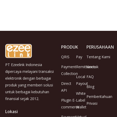
PRODUK
PERUSAHAAN
QRIS
Pay
Tentang Kami
PT Ezeelink Indonesia
Payment
Remittance
Kontak
dipercaya melayani transaksi
Collection
Local
FAQ
elektronik dengan berbagai
Direct
Payout
produk yang memberi solusi
Blog
API
untuk berbagai kebutuhan
White
Pemberitahuan
finansial sejak 2012.
Plugin E-
Label
Privasi
commerce
Wallet
Lokasi
Payment
Virtual