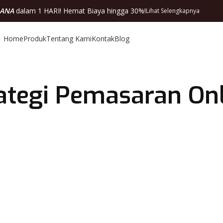
DANA
dalam 1 HARI! Hemat Biaya hingga 30%!
Lihat Selengkapnya
Home
Produk
Tentang Kami
Kontak
Blog
rategi Pemasaran On