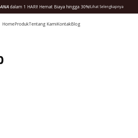
DANA
dalam 1 HARI! Hemat Biaya hingga 30%!
Lihat Selengkapnya
Home
Produk
Tentang Kami
Kontak
Blog
p