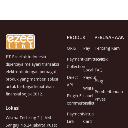
PRODUK
PERUSAHAAN
QRIS
Pay
Tentang Kami
PT Ezeelink Indonesia
Payment
Remittance
Kontak
dipercaya melayani transaksi
Collection
Local
FAQ
elektronik dengan berbagai
Direct
Payout
produk yang memberi solusi
Blog
API
untuk berbagai kebutuhan
White
Pemberitahuan
finansial sejak 2012.
Plugin E-
Label
Privasi
commerce
Wallet
Lokasi
Payment
Virtual
Wisma Techking 2 Jl. AM
Link
Card
Sangaji No.24 Jakarta Pusat