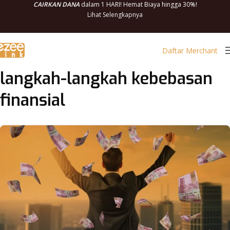
CAIRKAN DANA
dalam 1 HARI! Hemat Biaya hingga 30%!
Lihat Selengkapnya
Daftar Merchant
langkah-langkah kebebasan
finansial