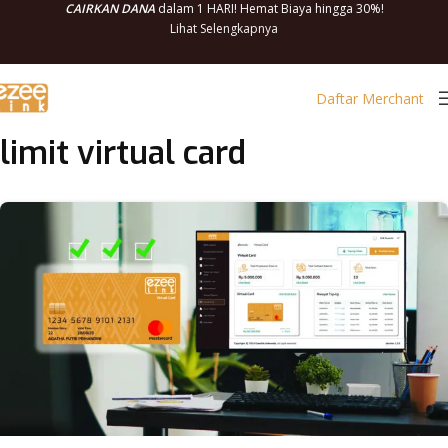
CAIRKAN DANA
dalam 1 HARI! Hemat Biaya hingga 30%!
Lihat Selengkapnya
Daftar Merchant
limit virtual card