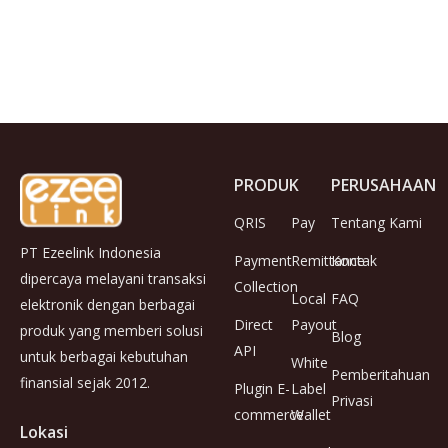
PRODUK
PERUSAHAAN
QRIS
Pay
Tentang Kami
PT Ezeelink Indonesia
Payment
Remittance
Kontak
dipercaya melayani transaksi
Collection
Local
FAQ
elektronik dengan berbagai
Direct
Payout
produk yang memberi solusi
Blog
API
untuk berbagai kebutuhan
White
Pemberitahuan
finansial sejak 2012.
Plugin E-
Label
Privasi
commerce
Wallet
Lokasi