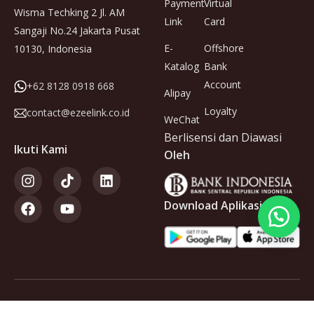
Payment
Virtual
Wisma Techking 2 Jl. AM
Link
Card
Sangaji No.24 Jakarta Pusat
E-
Offshore
10130, Indonesia
Katalog
Bank
Account
+62 8128 0918 668
Alipay
Loyalty
contact@ezeelink.co.id
WeChat
Berlisensi dan Diawasi
Ikuti Kami
Oleh
Download Aplikasi