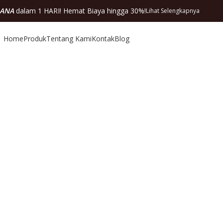
DANA
dalam 1 HARI! Hemat Biaya hingga 30%!
Lihat Selengkapnya
Home
Produk
Tentang Kami
Kontak
Blog