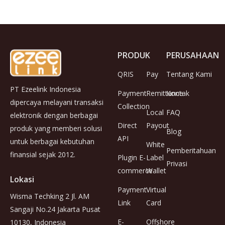
PRODUK
PERUSAHAAN
QRIS
Pay
Tentang Kami
PT Ezeelink Indonesia
Payment
Remittance
Kontak
dipercaya melayani transaksi
Collection
Local
FAQ
elektronik dengan berbagai
Direct
Payout
produk yang memberi solusi
Blog
API
untuk berbagai kebutuhan
White
Pemberitahuan
finansial sejak 2012.
Plugin E-
Label
Privasi
commerce
Wallet
Lokasi
Payment
Virtual
Wisma Techking 2 Jl. AM
Link
Card
Sangaji No.24 Jakarta Pusat
E-
Offshore
10130, Indonesia