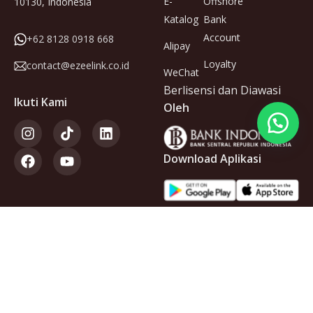
E-
Offshore
10130, Indonesia
Katalog
Bank
Account
+62 8128 0918 668
Alipay
Loyalty
contact@ezeelink.co.id
WeChat
Berlisensi dan Diawasi
Ikuti Kami
Oleh
Download Aplikasi
Anggota
dari