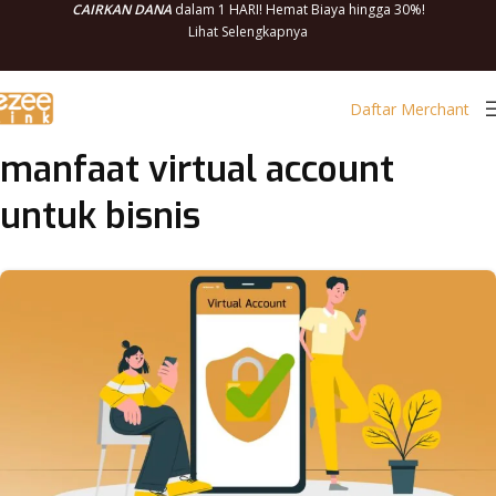
CAIRKAN DANA
dalam 1 HARI! Hemat Biaya hingga 30%!
Lihat Selengkapnya
Daftar Merchant
manfaat virtual account
untuk bisnis