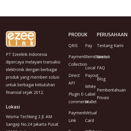
PRODUK
PERUSAHAAN
QRIS
Pay
Tentang Kami
PT Ezeelink Indonesia
Payment
Remittance
Kontak
dipercaya melayani transaksi
Collection
Local
FAQ
elektronik dengan berbagai
Direct
Payout
produk yang memberi solusi
Blog
API
untuk berbagai kebutuhan
White
Pemberitahuan
finansial sejak 2012.
Plugin E-
Label
Privasi
commerce
Wallet
Lokasi
Payment
Virtual
Wisma Techking 2 Jl. AM
Link
Card
Sangaji No.24 Jakarta Pusat