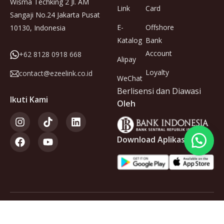
Wisma Techking 2 Jl. AM
Link
Card
Sangaji No.24 Jakarta Pusat
E-
Offshore
10130, Indonesia
Katalog
Bank
Account
+62 8128 0918 668
Alipay
Loyalty
contact@ezeelink.co.id
WeChat
Berlisensi dan Diawasi
Ikuti Kami
Oleh
Download Aplikasi
Anggota