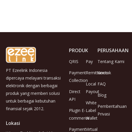
PRODUK
PERUSAHAAN
QRIS
Pay
Tentang Kami
PT Ezeelink Indonesia
Payment
Remittance
Kontak
dipercaya melayani transaksi
Collection
Local
FAQ
elektronik dengan berbagai
Direct
Payout
produk yang memberi solusi
Blog
API
untuk berbagai kebutuhan
White
Pemberitahuan
finansial sejak 2012.
Plugin E-
Label
Privasi
commerce
Wallet
Lokasi
Payment
Virtual