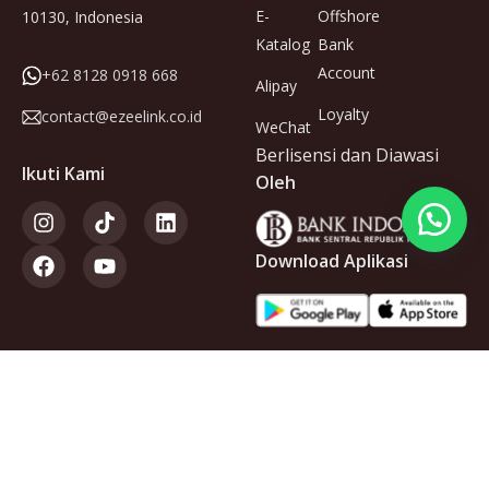
E-
Offshore
10130, Indonesia
Katalog
Bank
Account
+62 8128 0918 668
Alipay
Loyalty
contact@ezeelink.co.id
WeChat
Berlisensi dan Diawasi
Ikuti Kami
Oleh
Download Aplikasi
Anggota
dari