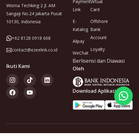
Payment
Virtual
Wisma Techking 2 Jl. AM
Link
Card
Sangaji No.24 Jakarta Pusat
E-
Offshore
10130, Indonesia
Katalog
Bank
Account
+62 8128 0918 668
Alipay
Loyalty
contact@ezeelink.co.id
WeChat
Berlisensi dan Diawasi
Ikuti Kami
Oleh
Download Aplikasi