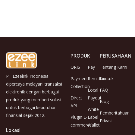
PRODUK
PERUSAHAAN
QRIS
Pay
Tentang Kami
PT Ezeelink Indonesia
Payment
Remittance
Kontak
dipercaya melayani transaksi
Collection
Local
FAQ
elektronik dengan berbagai
Direct
Payout
produk yang memberi solusi
Blog
API
untuk berbagai kebutuhan
White
Pemberitahuan
finansial sejak 2012.
Plugin E-
Label
Privasi
commerce
Wallet
Lokasi