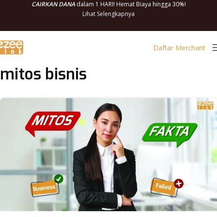
CAIRKAN DANA
dalam 1 HARI! Hemat Biaya hingga 30%!
Lihat Selengkapnya
Daftar Merchant
mitos bisnis