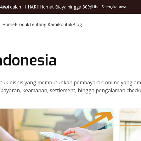
DANA
dalam 1 HARI! Hemat Biaya hingga 30%!
Lihat Selengkapnya
Home
Produk
Tentang Kami
Kontak
Blog
ndonesia
ntuk bisnis yang membutuhkan pembayaran online yang aman
bayaran, keamanan, settlement, hingga pengalaman checkout