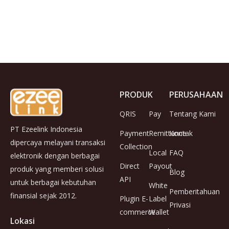
PRODUK
PERUSAHAAN
QRIS
Pay
Tentang Kami
PT Ezeelink Indonesia
Payment
Remittance
Kontak
dipercaya melayani transaksi
Collection
Local
FAQ
elektronik dengan berbagai
Direct
Payout
produk yang memberi solusi
Blog
API
untuk berbagai kebutuhan
White
Pemberitahuan
finansial sejak 2012.
Plugin E-
Label
Privasi
commerce
Wallet
Lokasi