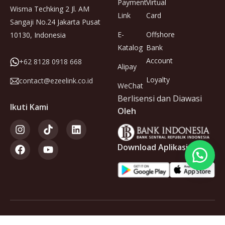
Payment
Virtual
Wisma Techking 2 Jl. AM
Link
Card
Sangaji No.24 Jakarta Pusat
E-
Offshore
10130, Indonesia
Katalog
Bank
Account
+62 8128 0918 668
Alipay
Loyalty
contact@ezeelink.co.id
WeChat
Berlisensi dan Diawasi
Ikuti Kami
Oleh
Download Aplikasi